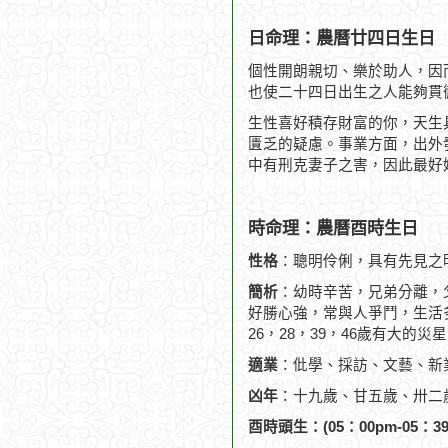
日命理：農曆廿四日生日
個性開朗親切、樂於助人，因
也使二十四日出生之人能夠貫
生性喜好積存財富的你，天生
匱乏的疑慮。事業方面，出外
中有刑克妻子之害，因此最好
時命理：農曆酉時生日
性格
：聰明伶俐，具有先見之
簡析
：幼時辛苦，兄弟分離，
好勝心強，常與人爭鬥，生活
26，28，39，46歲有大的
適業
：仳學、採訪、文藝、新
凶年
：十九歲、甘五歲、卅二
酉時頭生：(05：00pm-05：39