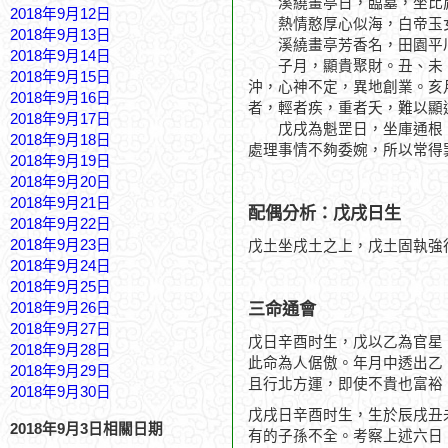
溪繞畫亭日，臨墓，坐比肩
2018年9月12日
熱情憨厚心似海，白帝玉
2018年9月13日
溪繞畫亭芳香名，田園平
2018年9月14日
子月，顯貴聚財。丑、未、
2018年9月15日
沖，心神不定，異地創業。亥
2018年9月16日
者，輕者疾，重者夭，難以顯
2018年9月17日
戊戌為魁罡日，坐庫通根，
2018年9月18日
處理事情不夠委婉，所以常得
2018年9月19日
2018年9月20日
2018年9月21日
配偶分析：戊戌日生
2018年9月22日
2018年9月23日
戊土坐戌土之上，戊土固執強
2018年9月24日
2018年9月25日
三命通會
2018年9月26日
2018年9月27日
戊日辛酉时生，戊以乙為官星
2018年9月28日
此命為人倨傲。年月中透出乙
2018年9月29日
且行北方運，即使不貴也富裕
2018年9月30日
戊戌日辛酉时生，生於辰戌丑
2018年9月3日相關日期
有的子孫不全。考察上述六日