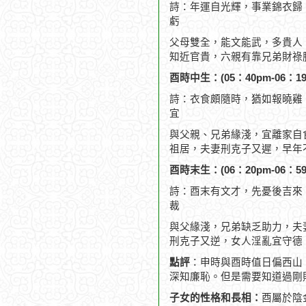
詩：年運自光輝，事業錦衣歸
虧
父母雙全，能文能武，多貴人
知近官貴，六親有靠兄弟財祿
酉時中生：(05：40pm-06：19
詩：衣食頗隨時，猶如報曉雞
宜
與父親、兄弟緣淺，宜離家自
祖居，夫妻刑克子又遲，早年
酉時末生：(06：20pm-06：59
詩：酉末有文才，先憂後吉來
裁
與父緣淺，兄弟缺乏助力，夫
刑克子又逆，女人淫亂宜守德
點評
：申時與酉時值日偏西山
深知廉恥。但是需要知道過剛
子女的性格和長相：
酉屬於陰