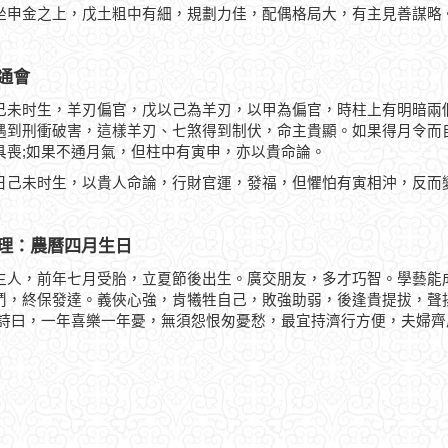
坐申金之上，戊土粗中有細，規劃力佳，配偶格局大，有主見善謀略
通會
己未时生，羊刃偏官，戊以己為羊刃，以甲為偏官，時柱上有明暗兩
遇到刑衝破害，這樣羊刃、七煞得到制伏，命主貴顯。如果得月令而
具喪;如果不通月氣，但柱中有寅申，亦以貴命論。
日己未时生，以貴人命論，行財官運，發福，但懼怕有寅相沖，反而
理：農曆四月生日
生人，前年七月受胎，立夏節後出生。廣交朋友，多才巧智。學藝能
鬥，終保發達。義俠心強，肯犧牲自己，敗強助弱，後逢貴提拔，聲
 詩曰，一年喜樂一年憂，無須怨恨匆憂愁，最宜持濟行方便，夫婦齊