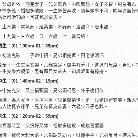
：父母難依，刑克妻子，兄弟無靠，中限驚恐，女子多智，副業有為
多情多義，婚姻多破敗，一生勞苦奔波，初年做事不利，晚年運氣好轉，
過此可活73歲，可能死於夏天。
：土木業、電氣商，建築業、木器商、酒類商。忌水類。
：十九歲、甘六歲、五十六歲、七十歲壽終。
生：(01：00pm-01：39pm)
末初無克破，二子命中招，兄弟相完聚，田宅後滔滔
雙全，一生生活安樂，六親富足，做事有分寸，進退有尺度，男性可
一生安樂六親榮，男有頭目女益夫，知識輕重有操持。
生：(01：40pm-02：19pm)
未中先克父，又主損頭妻，兄弟須相忍，外子後相依
緣淺，為人寬厚，財運平平，兄弟感情佳，第一段婚姻難完美，親人
為人性寬衣祿平，兄弟有情克首妻，六親少靠子息難。
生：(02：20pm-02：59pm)
衣祿隨時至，父情好又休，祖財多破敗，成敗喜還憂
緣淺，運勢大起大落，六親缺乏助力，財運平平，兄弟反目。時末生