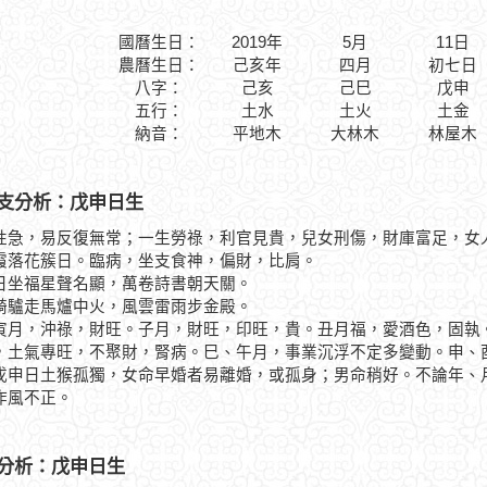
國曆生日：
2019年
5月
11日
農曆生日：
己亥年
四月
初七日
八字：
己亥
己巳
戊申
五行：
土水
土火
土金
納音：
平地木
大林木
林屋木
支分析：戊申日生
性急，易反復無常；一生勞祿，利官見貴，兒女刑傷，財庫富足，女
花簇日。臨病，坐支食神，偏財，比肩。
福星聲名顯，萬卷詩書朝天關。
走馬爐中火，風雲雷雨步金殿。
，沖祿，財旺。子月，財旺，印旺，貴。丑月福，愛酒色，固執。
，土氣專旺，不聚財，腎病。巳、午月，事業沉浮不定多變動。申、
日土猴孤獨，女命早婚者易離婚，或孤身；男命稍好。不論年、月
作風不正。
分析：戊申日生