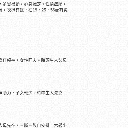
，多變易動，心身難定。性情瘟順，
衣祿有餘，在19，25，56歲有災
擔任領袖，女性旺夫。時頭生人父母
無助力，子女較少。時中生人先克
人母先卒，三勝三敗自安排，六親少