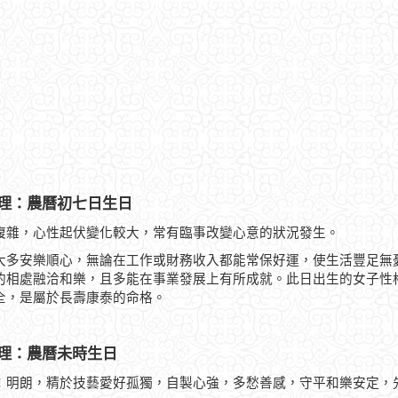
理：農曆初七日生日
複雜，心性起伏變化較大，常有臨事改變心意的狀況發生。
大多安樂順心，無論在工作或財務收入都能常保好運，使生活豐足無
的相處融洽和樂，且多能在事業發展上有所成就。此日出生的女子性
全，是屬於長壽康泰的命格。
理：農曆未時生日
：明朗，精於技藝愛好孤獨，自製心強，多愁善感，守平和樂安定，