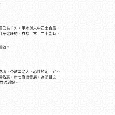
。
個己為羊刃，甲木與未中己土合局，
自身健旺的，衣祿平常，二十歲時，
變凶。
成功，奈欲望過大，心性難定。宜不
揚名震，卅七歲後發展，為頭目之
眉樂到頭。