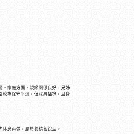
憂。家庭方面，親緣關係良好，兄姊
格較為保守平淡，但深具福祿，且身
先休息再做，屬於養精蓄銳型。