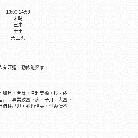
13:00-14:59
未時
己未
土土
天上火
人有旺運，勤儉能興家。
卯月，合食，名利雙顯。辰、戌、
酉月，專業致富。亥、子月，大富。
何柱出現，亦均漂亮，但愛情不