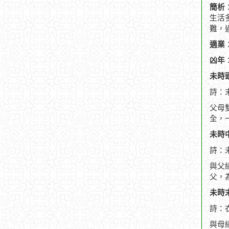
簡析
生活
難，
適業
凶年
未時頭
詩：
父母
全，
未時中
詩：
與父
父，
未時末
詩：
與母