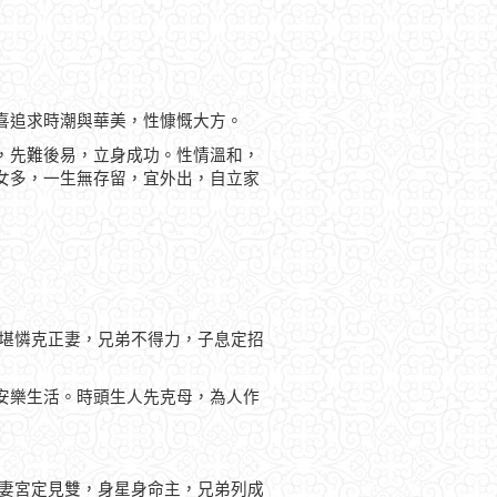
喜追求時潮與華美，性慷慨大方。
，先難後易，立身成功。性情溫和，
女多，一生無存留，宜外出，自立家
，堪憐克正妻，兄弟不得力，子息定招
安樂生活。時頭生人先克母，為人作
，妻宮定見雙，身星身命主，兄弟列成