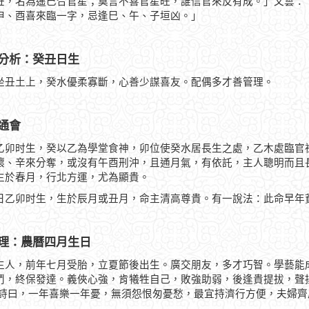
丑，名為遙巳合官星；莫言不喜官星旺，誰信官來反有成。」又雲：
申、酉喜來臨一字，忌逢巳、午、子垣凶。」
分析：癸丑日生
坐丑土上，癸水優柔寡斷，心善少謀喜友。配偶多才善管理。
通會
乙卯时生，癸以乙為學堂食神，卯位使癸水居長生之處，乙木處臨官
壞、辛來分奪，或沒有午酉刑沖，且通月氣，有依託，主人聰明而且
生於春月，行北方運，尤為顯貴。
日乙卯时生，生於辰月或丑月，命主清高尊貴。有一說法：此命早年
理：農曆四月生日
生人，前年七月受胎，立夏節後出生。廣交朋友，多才巧智。學藝能
鬥，終保發達。義俠心強，肯犧牲自己，敗強助弱，後逢貴提拔，聲
 詩曰，一年喜樂一年憂，無須怨恨匆憂愁，最宜持濟行方便，夫婦齊