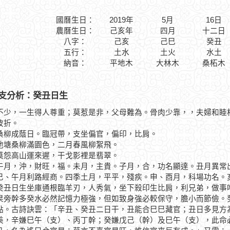
國曆生日：
2019年
5月
16日
農曆生日：
己亥年
四月
十二日
八字：
己亥
己巳
癸丑
五行：
土水
土火
水土
納音：
平地木
大林木
桑柘木
支分析：癸丑日生
不少，一生得人尊重；莫惹是非，父母難為。骨肉少靠，，夫婦和睦
波折。
成蔭日。臨冠帶，支坐偏官，偏印，比肩。
桑柳滿園色，二月春風柳絮飛。
高山運來遲，干戈影裡是翡翠。
，沖，財旺，福。未月，主貴。子月，合，功名顯達。丑月異常出
巳、午月利路經商。四季土月，平平，殘疾。申、酉月，科場功名。
日生坐庫通根臨羊刃，人秀氣，坐下殺印生比肩，利兄弟，做事吃
果旁幹多癸水必然記憶力極強，但如致身強必較保守，膽小而節儉。
點。古詩訣雲：「辛丑、癸丑二日干，丑能合巳巳藏官；丑日多見方
美，辛嫌巳午（支）、丙丁幹；癸嫌戊己（幹）及巳午（支），此命