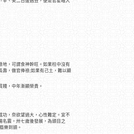
「辛、癸二日逢遇丑，便是官星暗入
祿地，可謂食神幹旺。如果柱中沒有
長壽，做官俸祿;如果有己土，難以顯
貧賤，中年漸顯榮貴。
成功，奈欲望過大，心性難定。宜不
揚名震，卅七歲後發展，為頭目之
眉樂到頭。