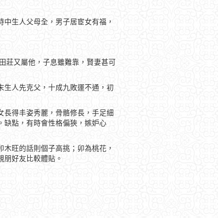
時中生人父母全，男子居宦女有福，
，田莊又屬他，子息雖難靠，賢妻甚可
末生人先克父，十成九敗運不通，初
女長得丰姿秀麗，骨骼修長，手足細
。缺點，有時會性格偏狹，嫉妒心
卯木旺的話則個子高挑；卯為桃花，
親朋好友比較體貼。