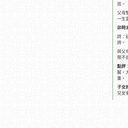
班。
父母
一生
卯時末
詩：
誇。
與父
限不
點評
膩，
重。
子女
兒女