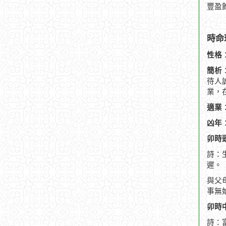
豐盈
時命
性格
簡析
待人
業，在
適業
凶年
卯時頭
詩：
遲。
與父
事無
卯時中
詩：