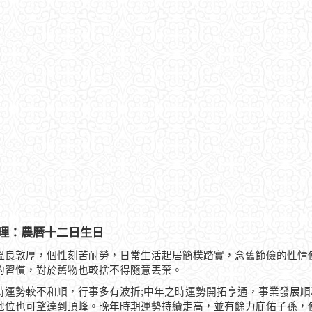
理：農曆十二日生日
溫良敦厚，個性刻苦耐勞，日常生活起居簡樸踏實，念舊節儉的性情
的習慣，對於舊物也較捨不得隨意丟棄。
時運勢較不和順，行事多有波折;中年之時運勢開拓亨通，事業發展
地位也可望達到頂峰。晚年時期運勢持續走高，並有餘力庇佑子孫，