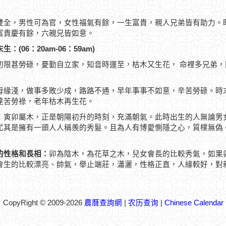
雙全，男性可為官，女性福氣有餘，一生富貴，親人兄弟皆有助力。
富貴慶有餘，六親兄皆如意。
生：(06：20am-06：59am)
初限甚勞碌，憂勤自立家，知音時運至，枯木又生花， 命裡多兄弟
母緣淺，做事多敗少成，路路不通，早年事事不如意，辛苦勞碌。時
達苦勞祿，老年枯木再生花。
：寅卯屬木，正是朝陽初升的時刻，充滿朝氣。此時出生的人無論男
尤其是擁有一頭人人稱羨的秀髮。且為人有博愛惻隱之心，質樸無偽
的性格和長相：
卯為陰木，為花草之木，兒女會長的比較秀氣，如果
會生的比較漂亮、帥氣，舉止端莊，瀟灑，性格正直，人緣較好，對
CopyRight © 2009-2026
農曆查詢網
|
农历查询
|
Chinese Calendar