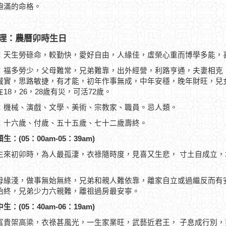
飽滿的命格。
理：農曆卯時生日
：天生勞碌命，較勤快，愛好自由，人緣佳，虛榮心重而博學多能，
：福多勞少，父母難常，兄弟難靠，出外經營，利路亨通，夫妻相克
誠實，思路敏捷，有才能，初年作事無成，中年安穩，晚年財旺，兒
18，26，28歲有災，可活72歲。
：機械、演戲、文學、美術、宗教家、職員。忌人類。
：十六歲、付歲、五十五歲、七十二歲壽終。
生：(05：00am-05：39am)
生來初卯時，為人最孤淒，衣祿隨時度，見喜又生悲， 寸土自成立
母緣淺，做事無始無終，兄弟和親人難依靠，離家自立或過繼反而有
始終，兄弟少力六親難，離祖過房最安寧。
生：(05：40am-06：19am)
富貴架高梁，衣祿甚風光，一生家業旺，武藝近君王， 子息成行別