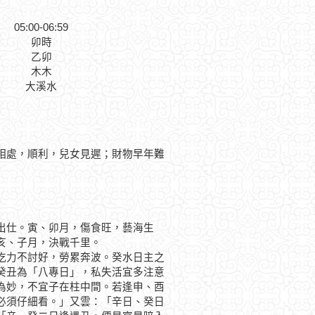
05:00-06:59
卯時
乙卯
木木
大溪水
相處，順利，兒女見遲；財物早年難
仕。寅、卯月，傷食旺，藝海生
亥、子月，決戰千里。
力不討好，勞累奔波。癸水日主之
癸丑為「八專日」，私失活宜多注意
為妙，不宜子在柱中間。若逢申、酉
必須仔細看。」又雲：「辛日、癸日