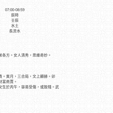
07:00-08:59
辰時
壬辰
水土
長流水
弟各方。女人清秀，思維奇妙。
。寅月，三合局，文上顯赫。卯
財富商賈。
生於丙午，容易受傷，或致殘。武