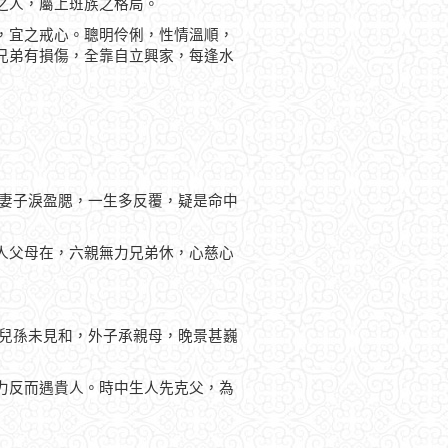
之人，屬上班族之格局。
，宜之戒心。聰明伶俐，性情溫順，
兄弟有損傷，全靠自立興家，每逢水
，妻子淚盈腮，一生多反覆，疑是命中
人父母在，六親無力兄弟休，心慈心
，兒孫未見和，外子承親母，晚景甚巍
力反而遇貴人。時中生人先克父，為