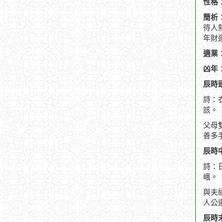
性格
簡析
待人
年財
適業
凶年
辰時頭
詩：
該。
父母
善多
辰時中
詩：
峨。
與夫
人公
辰時末