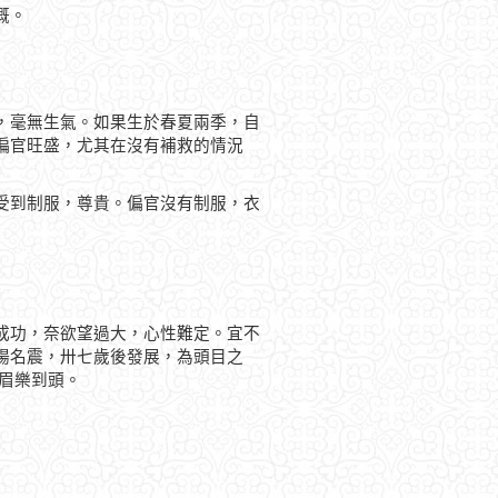
慨。
，毫無生氣。如果生於春夏兩季，自
偏官旺盛，尤其在沒有補救的情況
受到制服，尊貴。偏官沒有制服，衣
成功，奈欲望過大，心性難定。宜不
揚名震，卅七歲後發展，為頭目之
眉樂到頭。