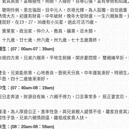
：氣質高貴，富積極性，明朗，人緣好，自尊心強，富有學術和知識
：聰明伶俐，意志強固，目中元人，衣祿光輝，為人孤獨，自信過重
熱情大方，初運有財喜，中年破財，晚年大發財運，一生六親無靠，
運就好，在19，27，36歲有小災星，過此可活75歲。
：實業家、政治家、仲介人、教員、礦業。忌木類。
：十九歲、廿七歲、卅六歲。卅九歲、七十五歲壽終。
生：(07：00am-07：39am)
衣祿四方來，兄弟六親乖，平地生荊棘，閑非憂悶懷， 雙親椿早折
雙全，兄弟能依靠，心地善良，藝術天分高，中年運氣漸好。時頭生
手藝，四十二歲後漸漸好。
生：(07：40am-08：19am)
日日走奔波，財源自有無，六親不得力，口舌事常多， 辰正妻宮厄
緣淺，為人厚道公正，直率性急，與兄弟親人感情不佳，離家自食其
道性子急，兄弟六親情疏遠，離祖成家貴人扶。
生：(08：20am-08：59am)