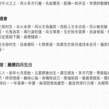
坐午火之上，丙火多才行義，名氣響亮，配偶一如手足，性情好動慷
通會
壬辰时生，水火未濟。丙以壬為偏官，而辰上壬水合局，丙火被克破
旺，化鬼為官，再行身旺運，命主尊貴。生於秋冬兩季，自身衰弱，
必定貧困下賤，身懷殘疾。
日壬辰时生，自身健旺，七煞柔弱，如果生於辰月或戌未丑月，偏官
般。
理：農曆四月生日
生人，前年七月受胎，立夏節後出生。廣交朋友，多才巧智。學藝能
鬥，終保發達。義俠心強，肯犧牲自己，敗強助弱，後逢貴提拔，聲
 詩曰，一年喜樂一年憂，無須怨恨匆憂愁，最宜持濟行方便，夫婦齊