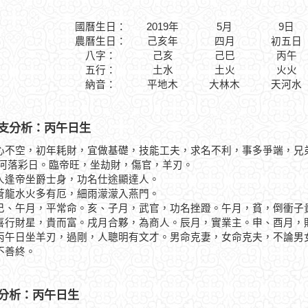
國曆生日：
2019年
5月
9日
農曆生日：
己亥年
四月
初五日
八字：
己亥
己巳
丙午
五行：
土水
土火
火火
納音：
平地木
大林木
天河水
支分析：丙午日生
心不空，初年耗財，宜做基礎，技能工夫，求名不利，事多爭端，兄
落彩日。臨帝旺，坐劫財，傷官，羊刃。
帝坐爵士身，功名仕途顯達人。
水火多有厄，細雨濛濛入燕門。
午月，平常命。亥、子月，武官，功名挫蹬。午月，貧，倒衝子貴
喜行財星，貴而富。戌月合夥，為商人。辰月，實業主。申、酉月，
日坐羊刃，過剛，人聰明有文才。男命克妻，女命克夫，不論男女
不善終。
分析：丙午日生