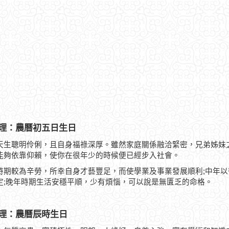
理：農曆初五日生日
天生聰明伶俐，且自身福祿深厚。雖然家庭關係融洽緊密，兄弟姊妹
能夠依靠仰賴，使你在很年少的時候便已經步入社會。
時期較為辛勞，所幸自身才藝豐足，而使學業及事業發展順利;中年
定;晚年時期生活安穩平順，少有煩惱，可以說是無匱乏的命格。
理：農曆辰時生日