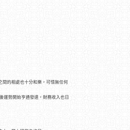
之間的相處也十分和樂，可惜無任何
以後運勢開始亨通發達，財務收入也日