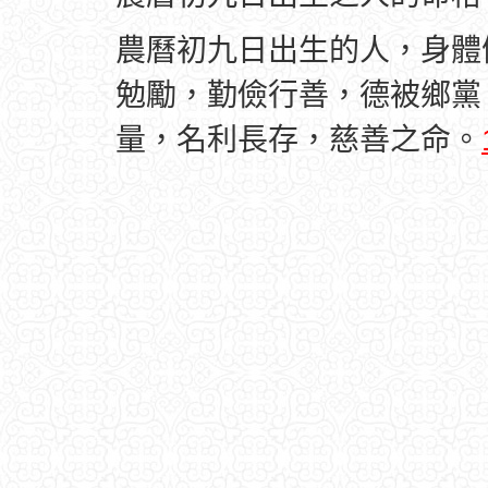
農曆初九日出生的人，身體
勉勵，勤儉行善，德被鄉黨
量，名利長存，慈善之命。