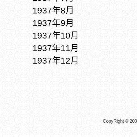
1937年8月
1937年9月
1937年10月
1937年11月
1937年12月
CopyRight © 2