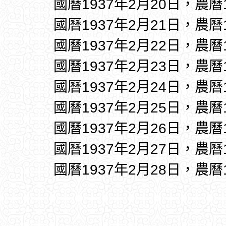
國曆1937年2月20日，農曆
國曆1937年2月21日，農曆
國曆1937年2月22日，農曆
國曆1937年2月23日，農曆
國曆1937年2月24日，農曆
國曆1937年2月25日，農曆
國曆1937年2月26日，農曆
國曆1937年2月27日，農曆
國曆1937年2月28日，農曆