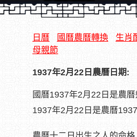
日曆
國曆農曆轉換
生肖
母親節
1937年2月22日農曆日期:
國曆1937年2月22日是農
1937年2月22日是農曆19
農曆十二日出生之人的命格