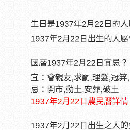
生日是1937年2月22日的
1937年2月22日出生的人
國曆1937年2月22日宜忌？
宜：會親友,求嗣,理髮,冠笄,
忌：開市,動土,安葬,破土
1937年2月22日農民曆詳情
1937年2月22日出生之人