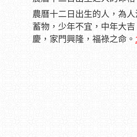
農曆十二日出生的人，為人
蓄物，少年不宜，中年大吉
慶，家門興隆，福祿之命。