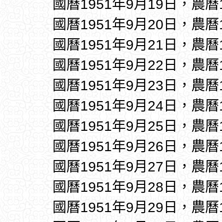
國曆1951年9月19日，農曆
國曆1951年9月20日，農曆
國曆1951年9月21日，農曆
國曆1951年9月22日，農曆
國曆1951年9月23日，農曆
國曆1951年9月24日，農曆
國曆1951年9月25日，農曆
國曆1951年9月26日，農曆
國曆1951年9月27日，農曆
國曆1951年9月28日，農曆
國曆1951年9月29日，農曆