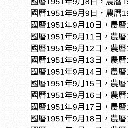
國曆1951年9月8日，農曆1
國曆1951年9月9日，農曆1
國曆1951年9月10日，農曆
國曆1951年9月11日，農曆
國曆1951年9月12日，農曆
國曆1951年9月13日，農曆
國曆1951年9月14日，農曆
國曆1951年9月15日，農曆
國曆1951年9月16日，農曆
國曆1951年9月17日，農曆
國曆1951年9月18日，農曆