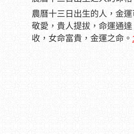
農曆十三日出生的人，金運
敬愛，貴人提拔，命運通達
收，女命富貴，金運之命。