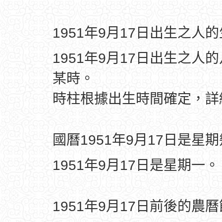
1951年9月17日出生之人
1951年9月17日出生之人
某時。
時柱根據出生時間確定，
國曆1951年9月17日是星
1951年9月17日是星期一。
1951年9月17日前後的農