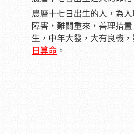
農曆十七日出生的人，為人
障害，難關重來，善理措置
生，中年大發，大有良機，
日算命
。