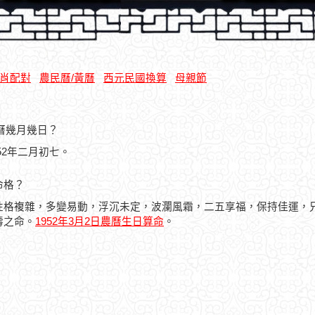
肖配對
農民曆/黃曆
西元民國換算
母親節
農曆幾月幾日？
952年二月初七。
命格？
性格複雜，多變易動，浮沉未定，波瀾風霜，二五享福，保持佳運，
壽之命。
1952年3月2日農曆生日算命
。