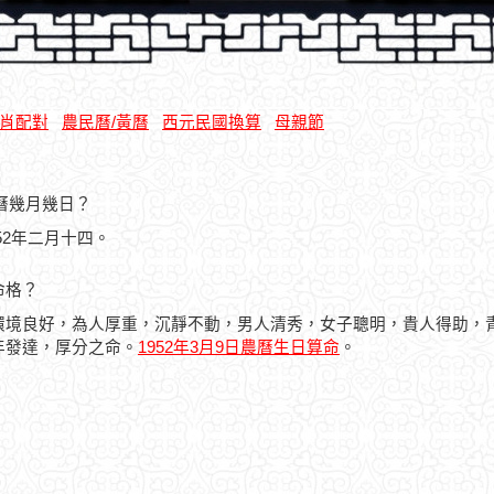
肖配對
農民曆/黃曆
西元民國換算
母親節
農曆幾月幾日？
952年二月十四。
命格？
環境良好，為人厚重，沉靜不動，男人清秀，女子聰明，貴人得助，
年發達，厚分之命。
1952年3月9日農曆生日算命
。