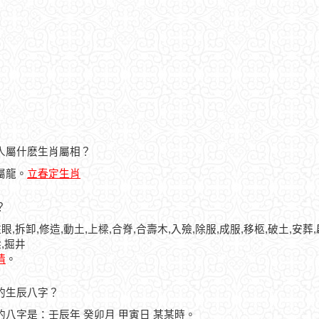
的人屬什麽生肖屬相？
人屬龍。
立春定生肖
？
眼,拆卸,修造,動土,上樑,合脊,合壽木,入殮,除服,成服,移柩,破土,安葬
,掘井
情
。
人的生辰八字？
人的八字是：壬辰年 癸卯月 甲寅日 某某時。