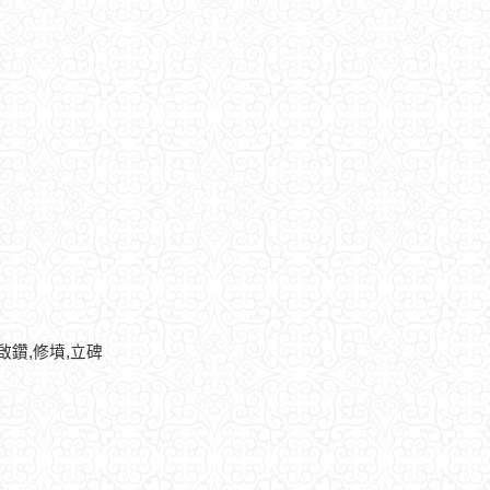
,啟鑽,修墳,立碑