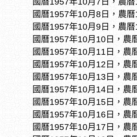
國曆1957年10月7日，農曆
國曆1957年10月8日，農曆
國曆1957年10月9日，農曆
國曆1957年10月10日，農
國曆1957年10月11日，農
國曆1957年10月12日，農
國曆1957年10月13日，農
國曆1957年10月14日，農
國曆1957年10月15日，農
國曆1957年10月16日，農
國曆1957年10月17日，農