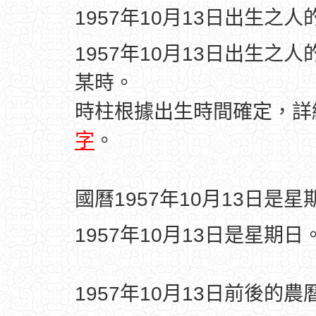
1957年10月13日出生之
1957年10月13日出生之
某時。
時柱根據出生時間確定，
字
。
國曆1957年10月13日是星
1957年10月13日是星期日
1957年10月13日前後的