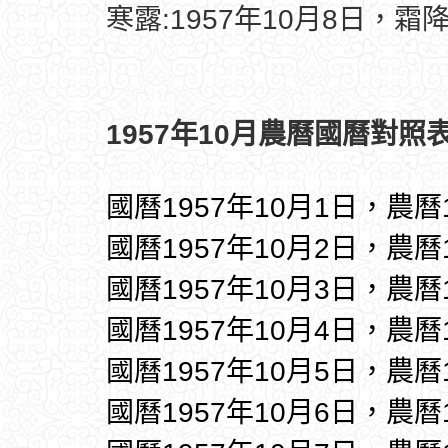
寒露:1957年10月8日，霜降
1957年10月農曆國曆對照表
國曆1957年10月1日，農曆
國曆1957年10月2日，農曆
國曆1957年10月3日，農曆
國曆1957年10月4日，農曆
國曆1957年10月5日，農曆
國曆1957年10月6日，農曆