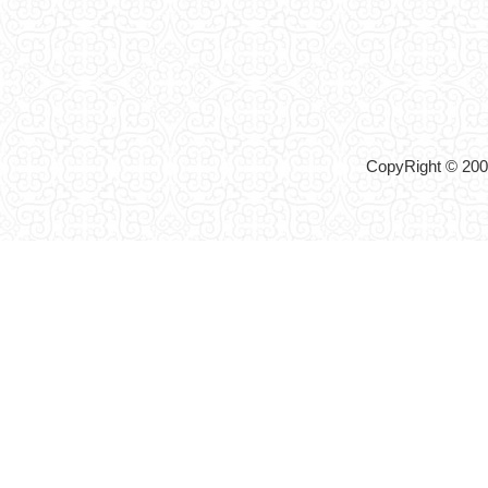
CopyRight © 2