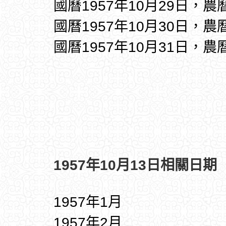
國曆1957年10月29日，農
國曆1957年10月30日，農
國曆1957年10月31日，農
1957年10月13日相關日期
1957年1月
1957年2月