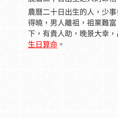
農曆二十日出生的人，少事
得曉，男人離祖，祖業難富
下，有貴人助，晚景大幸，
生日算命
。