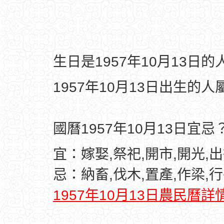
生日是1957年10月13日
1957年10月13日出生的人
國曆1957年10月13日宜忌
宜：嫁娶,祭祀,開市,開光,出
忌：納畜,伐木,置產,作梁,行
1957年10月13日農民曆詳