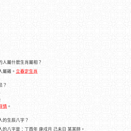
4日的人屬什麽生肖屬相？
的人屬雞。
立春定生肖
宜忌？
財
碑
曆詳情
。
生之人的生辰八字？
生之人的八字是：丁酉年 庚戌月 己未日 某某時。