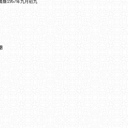
，農曆1957年九月初九
期