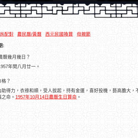
肖配對
農民曆/黃曆
西元民國換算
母親節
期:
日是農曆幾月幾日？
曆1957年閏八月廿一。
命格？
內助得力，衣祿和順，受人拔起，持有金運，喜好投機，藝高膽大，
福之命。
1957年10月14日農曆生日算命
。