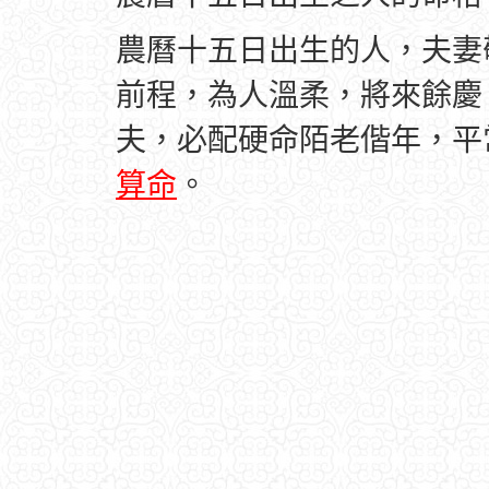
農曆十五日出生的人，夫妻
前程，為人溫柔，將來餘慶
夫，必配硬命陌老偕年，平
算命
。