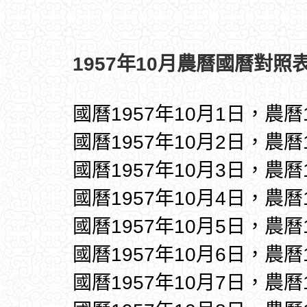
1957年10月農曆國曆對照表
國曆1957年10月1日，農曆
國曆1957年10月2日，農曆
國曆1957年10月3日，農曆
國曆1957年10月4日，農曆
國曆1957年10月5日，農曆
國曆1957年10月6日，農曆
國曆1957年10月7日，農曆