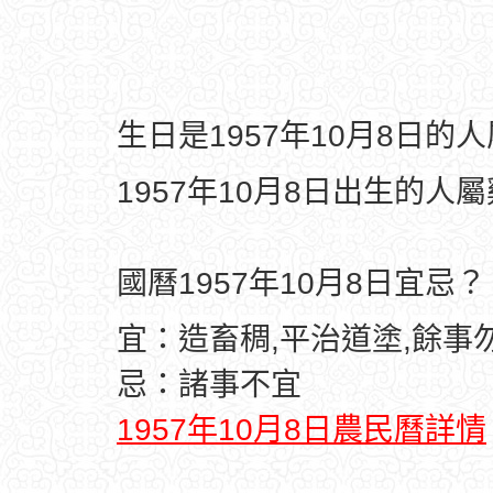
生日是1957年10月8日的
1957年10月8日出生的人
國曆1957年10月8日宜忌？
宜：造畜稠,平治道塗,餘事
忌：諸事不宜
1957年10月8日農民曆詳情