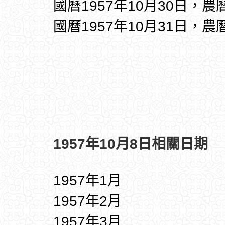
國曆1957年10月30日，農
國曆1957年10月31日，農
1957年10月8日相關日期
1957年1月
1957年2月
1957年3月