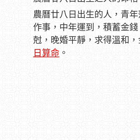
農曆廿八日出生的人，青年
作事，中年運到，積蓄金錢
尅，晚婚平靜，求得溫和，
日算命
。