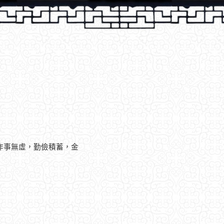
作事無虛，勤儉積蓄，金