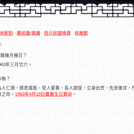
肖配對
農民曆/黃曆
西元民國換算
母親節
:
是農曆幾月幾日？
1963年三月廿六。
命格？
為人仁德，慈悲風態，受人愛慕，長人提拔，立身出世，先苦後甘，
貴之命。
1963年4月19日農曆生日算命
。