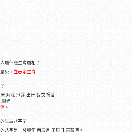
日的人屬什麽生肖屬相？
人屬兔。
立春定生肖
忌？
床,解除,冠笄,出行,裁衣,掃舍
,開光
詳情
。
之人的生辰八字？
之人的八字是：癸卯年 丙辰月 壬辰日 某某時。