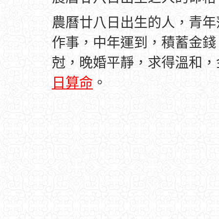
農曆廿八日出生的人，青年
作事，中年運到，積蓄金錢
尅，晚婚平靜，求得溫和，
日算命
。