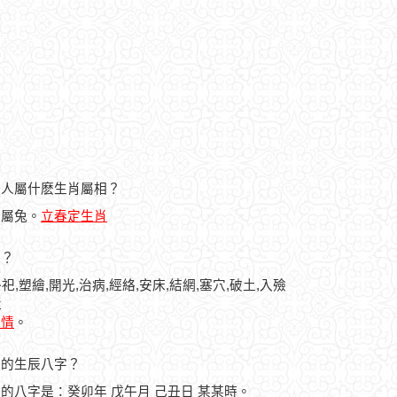
日的人屬什麽生肖屬相？
人屬兔。
立春定生肖
忌？
祀,塑繪,開光,治病,經絡,安床,結網,塞穴,破土,入殮
灶
詳情
。
之人的生辰八字？
之人的八字是：癸卯年 戊午月 己丑日 某某時。