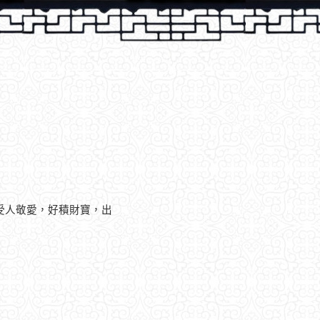
受人敬愛，好積財寶，出