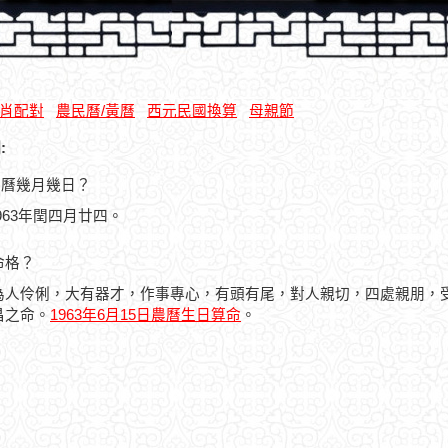
肖配對
農民曆/黃曆
西元民國換算
母親節
:
是農曆幾月幾日？
1963年閏四月廿四。
命格？
為人伶俐，大有器才，作事專心，有頭有尾，對人親切，四處親朋，
昌之命。
1963年6月15日農曆生日算命
。