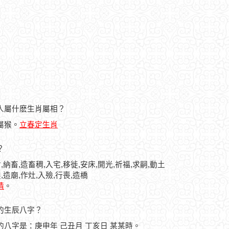
的人屬什麽生肖屬相？
人屬猴。
立春定生肖
？
,納畜,造畜稠,入宅,移徙,安床,開光,祈福,求嗣,動土
,造廟,作灶,入殮,行喪,造橋
情
。
人的生辰八字？
人的八字是：庚申年 己丑月 丁亥日 某某時。