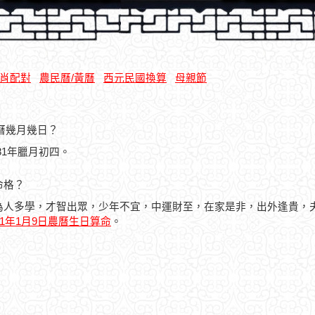
肖配對
農民曆/黃曆
西元民國換算
母親節
農曆幾月幾日？
981年臘月初四。
命格？
為人多學，才智出眾，少年不宜，中運財至，在家是非，出外逢貴，
81年1月9日農曆生日算命
。