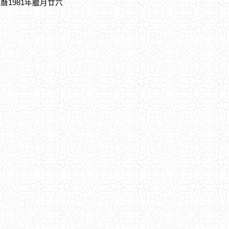
農曆1981年臘月廿六