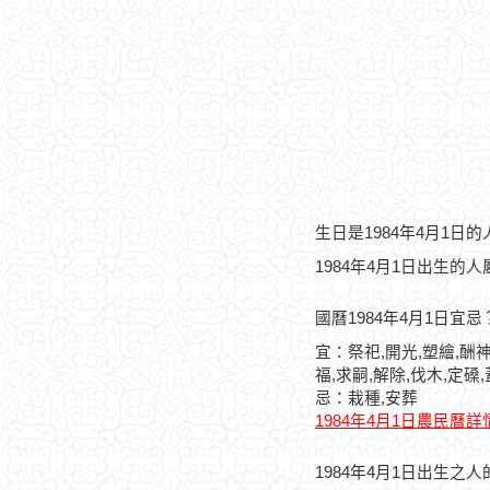
生日是1984年4月1日
1984年4月1日出生的
國曆1984年4月1日宜忌
宜：祭祀,開光,塑繪,酬神
福,求嗣,解除,伐木,定磉
忌：栽種,安葬
1984年4月1日農民曆詳
1984年4月1日出生之