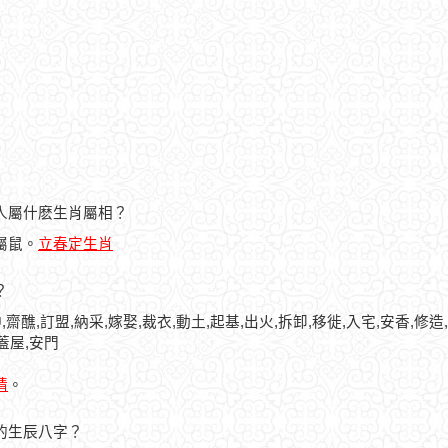
的人屬什麽生肖屬相？
人屬鼠。
立春定生肖
？
,齋醮,訂盟,納采,嫁娶,裁衣,動土,起基,出火,拆卸,移徙,入宅,安香,修造
,蓋屋,安門
情
。
人的生辰八字？