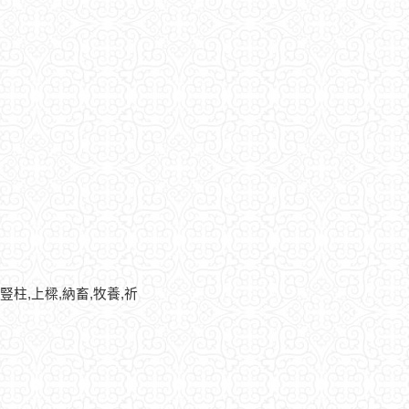
,豎柱,上樑,納畜,牧養,祈