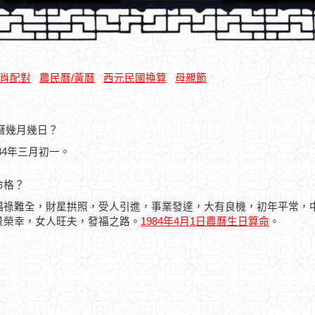
肖配對
農民曆/黃曆
西元民國換算
母親節
農曆幾月幾日？
984年三月初一。
命格？
福祿難全，財星拱照，受人引進，事業發達，大有良機，初年平常，
景榮幸，女人旺夫，發福之路。
1984年4月1日農曆生日算命
。