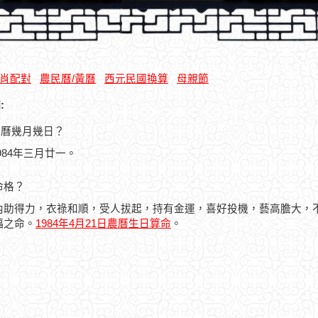
肖配對
農民曆/黃曆
西元民國換算
母親節
:
是農曆幾月幾日？
1984年三月廿一。
命格？
內助得力，衣祿和順，受人拔起，持有金運，喜好投機，藝高膽大，
福之命。
1984年4月21日農曆生日算命
。