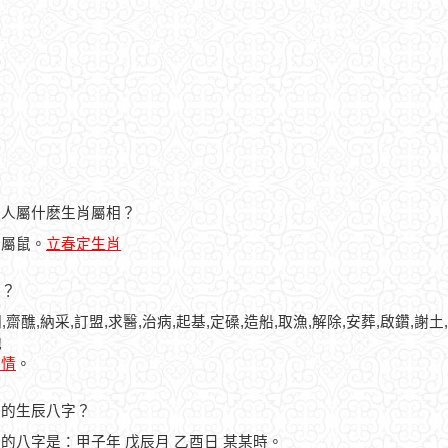
日的人屬什麽生肖屬相？
人屬鼠。
立春定生肖
忌？
,齋醮,納采,訂盟,求醫,治病,起基,定磉,造船,取漁,解除,安葬,啟鑽,謝土
池
詳情
。
之人的生辰八字？
之人的八字是：甲子年 戊辰月 乙酉日 某某時。