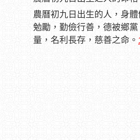
農曆初九日出生的人，身體
勉勵，勤儉行善，德被鄉黨
量，名利長存，慈善之命。