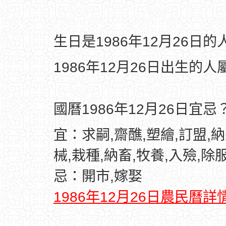
生日是1986年12月26日
1986年12月26日出生的人
國曆1986年12月26日宜忌
宜：求嗣,齋醮,塑繪,訂盟,納
械,栽種,納畜,牧養,入殮,除
忌：開市,嫁娶
1986年12月26日農民曆詳