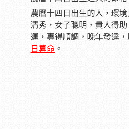
農曆十四日出生的人，環境
清秀，女子聰明，貴人得助
運，專得順調，晚年發達，
日算命
。