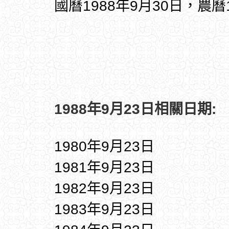
國曆1988年9月30日，農曆
1988年9月23日相關日期:
1980年9月23日
1981年9月23日
1982年9月23日
1983年9月23日