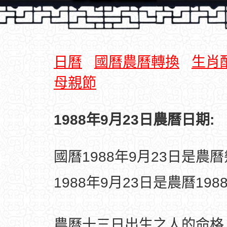
日曆
國曆農曆轉換
生肖
母親節
1988年9月23日農曆日期:
國曆1988年9月23日是農
1988年9月23日是農曆19
農曆十三日出生之人的命格