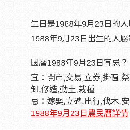
生日是1988年9月23日的
1988年9月23日出生的人
國曆1988年9月23日宜忌？
宜：開市,交易,立券,掛匾,祭
卸,修造,動土,栽種
忌：嫁娶,立碑,出行,伐木,安
1988年9月23日農民曆詳情