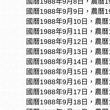
國曆1988年9月8日，農曆1
國曆1988年9月9日，農曆1
國曆1988年9月10日，農曆
國曆1988年9月11日，農曆
國曆1988年9月12日，農曆
國曆1988年9月13日，農曆
國曆1988年9月14日，農曆
國曆1988年9月15日，農曆
國曆1988年9月16日，農曆
國曆1988年9月17日，農曆
國曆1988年9月18日，農曆