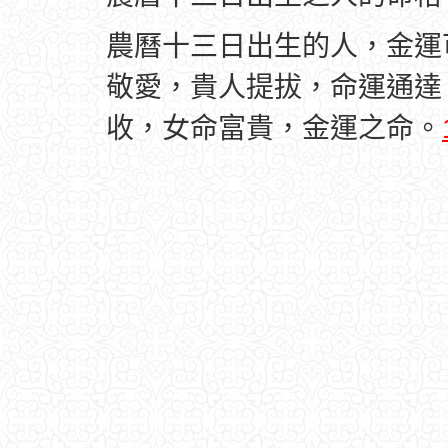
農曆十三日出生的人，金運
敬愛，貴人提拔，命運通達
收，女命富貴，金運之命。