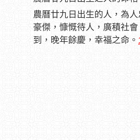
農曆廿九日出生的人，為人
豪傑，慷慨待人，廣積社會
到，晚年餘慶，幸福之命。