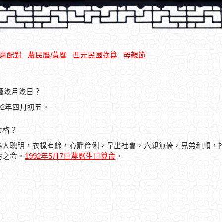
肖配對
農民曆/黃曆
西元民國換算
母親節
農曆幾月幾日？
992年四月初五。
命格？
為人聰明，衣祿有餘，心靜伶俐，早出社會，六親無倚，兄弟和順，
虧之命。
1992年5月7日農曆生日算命
。