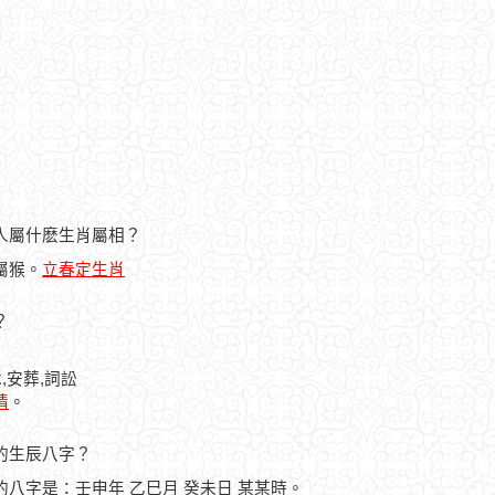
的人屬什麽生肖屬相？
人屬猴。
立春定生肖
？
,安葬,詞訟
情
。
人的生辰八字？
人的八字是：壬申年 乙巳月 癸未日 某某時。