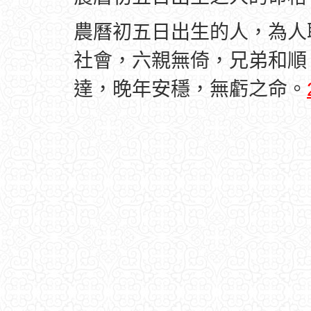
農曆初五日出生的人，為人
社會，六親無倚，兄弟和順
達，晚年安穩，無虧之命。