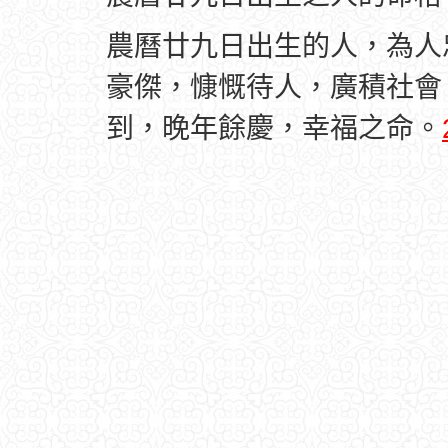
農曆廿九日出生的人，為人
豪傑，慷慨待人，廣積社會
到，晚年餘慶，幸福之命。