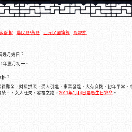
肖配對
農民曆/黃曆
西元民國換算
母親節
農曆幾月幾日？
011年臘月初一。
命格？
福祿難全，財星拱照，受人引進，事業發達，大有良機，初年平常，
景榮幸，女人旺夫，發福之路。
2011年1月4日農曆生日算命
。