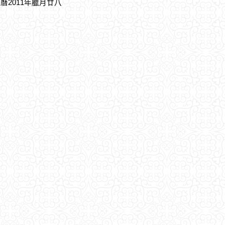
農曆2011年臘月廿八