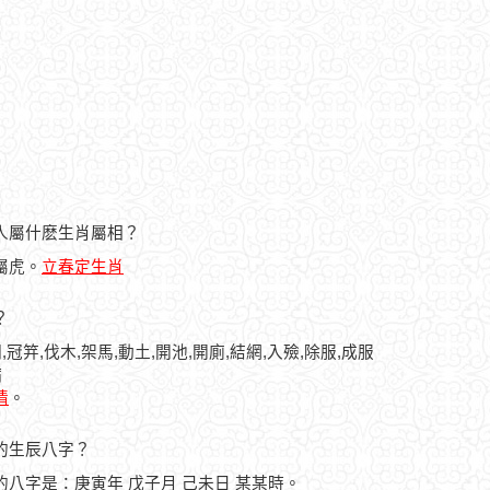
的人屬什麽生肖屬相？
人屬虎。
立春定生肖
？
,冠笄,伐木,架馬,動土,開池,開廁,結網,入殮,除服,成服
病
情
。
人的生辰八字？
人的八字是：庚寅年 戊子月 己未日 某某時。