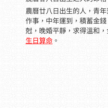
農曆廿八日出生的人，青年
作事，中年運到，積蓄金錢
尅，晚婚平靜，求得溫和，
生日算命
。