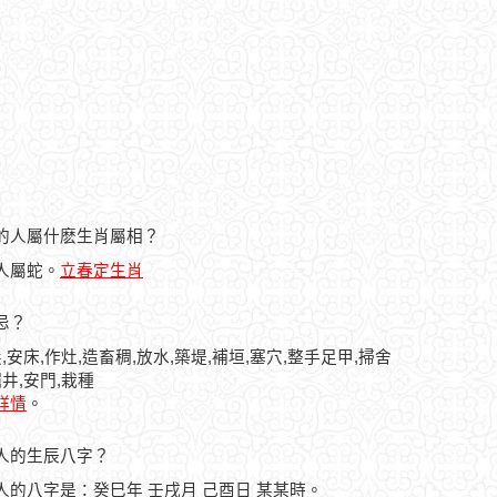
0日的人屬什麽生肖屬相？
的人屬蛇。
立春定生肖
宜忌？
,安床,作灶,造畜稠,放水,築堤,補垣,塞穴,整手足甲,掃舍
井,安門,栽種
曆詳情
。
生之人的生辰八字？
生之人的八字是：癸巳年 壬戌月 己酉日 某某時。