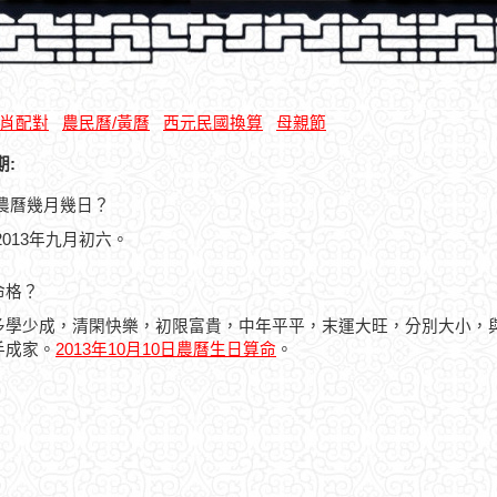
肖配對
農民曆/黃曆
西元民國換算
母親節
期:
日是農曆幾月幾日？
曆2013年九月初六。
命格？
多學少成，清閑快樂，初限富貴，中年平平，末運大旺，分別大小，
手成家。
2013年10月10日農曆生日算命
。