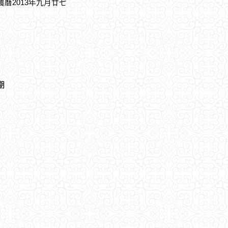
，農曆2013年九月廿七
期