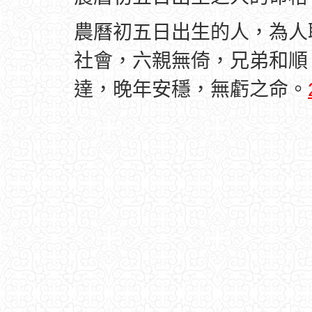
農曆初五日出生的人，為人
社會，六親無倚，兄弟和順
達，晚年安穩，無虧之命。