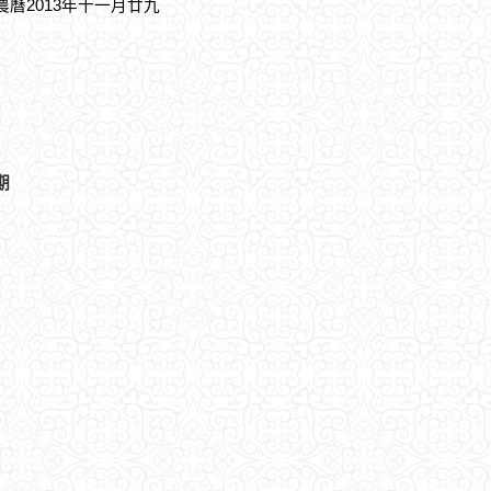
，農曆2013年十一月廿九
期