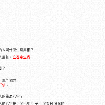
3日的人屬什麽生肖屬相？
的人屬蛇。
立春定生肖
宜忌？
穴
,開光,掘井
曆詳情
。
生之人的生辰八字？
生之人的八字是：癸巳年 甲子月 癸亥日 某某時。