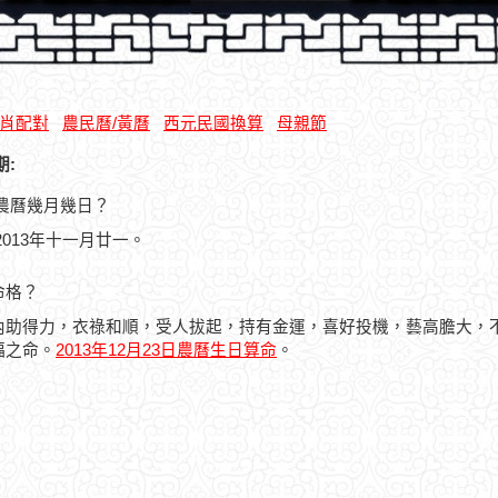
肖配對
農民曆/黃曆
西元民國換算
母親節
期:
日是農曆幾月幾日？
曆2013年十一月廿一。
命格？
內助得力，衣祿和順，受人拔起，持有金運，喜好投機，藝高膽大，
福之命。
2013年12月23日農曆生日算命
。