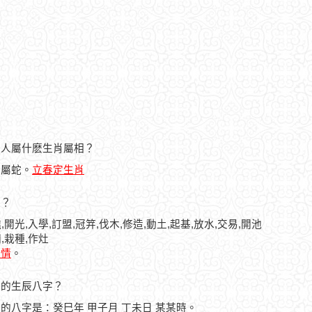
日的人屬什麽生肖屬相？
人屬蛇。
立春定生肖
忌？
,開光,入學,訂盟,冠笄,伐木,修造,動土,起基,放水,交易,開池
,栽種,作灶
詳情
。
之人的生辰八字？
之人的八字是：癸巳年 甲子月 丁未日 某某時。