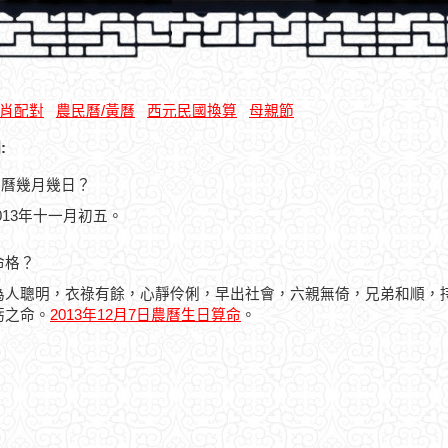
肖配對
農民曆/黃曆
西元民國換算
母親節
:
是農曆幾月幾日？
2013年十一月初五。
命格？
為人聰明，衣祿有餘，心靜伶俐，早出社會，六親無倚，兄弟和順，
虧之命。
2013年12月7日農曆生日算命
。