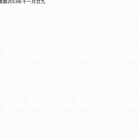
，農曆2013年十一月廿九
期