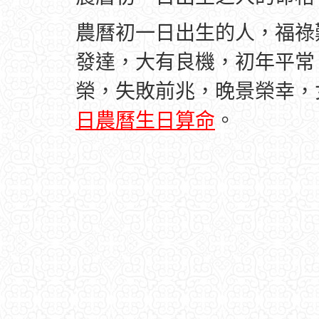
農曆初一日出生的人，福祿
發達，大有良機，初年平常
榮，失敗前兆，晚景榮幸，
日農曆生日算命
。