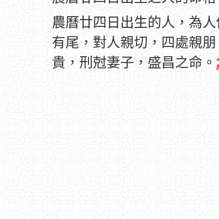
農曆廿四日出生的人，為人
有尾，對人親切，四處親朋
貴，刑尅妻子，盛昌之命。