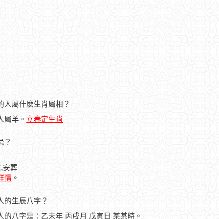
9日的人屬什麽生肖屬相？
的人屬羊。
立春定生肖
宜忌？
,安葬
曆詳情
。
生之人的生辰八字？
生之人的八字是：乙未年 丙戌月 戊寅日 某某時。