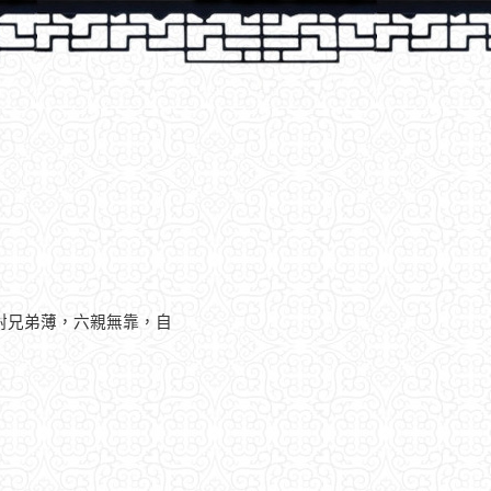
對兄弟薄，六親無靠，自