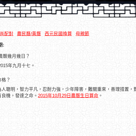
肖配對
農民曆/黃曆
西元民國換算
母親節
期:
日是農曆幾月幾日？
曆2015年九月十七。
命格？
為人聰明，智力平凡，忍耐力強，少年障害，難關重來，善理措置，
有良機，發達之命。
2015年10月29日農曆生日算命
。