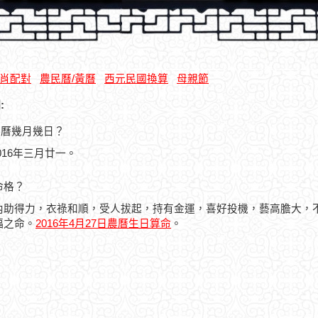
肖配對
農民曆/黃曆
西元民國換算
母親節
:
是農曆幾月幾日？
2016年三月廿一。
命格？
內助得力，衣祿和順，受人拔起，持有金運，喜好投機，藝高膽大，
福之命。
2016年4月27日農曆生日算命
。