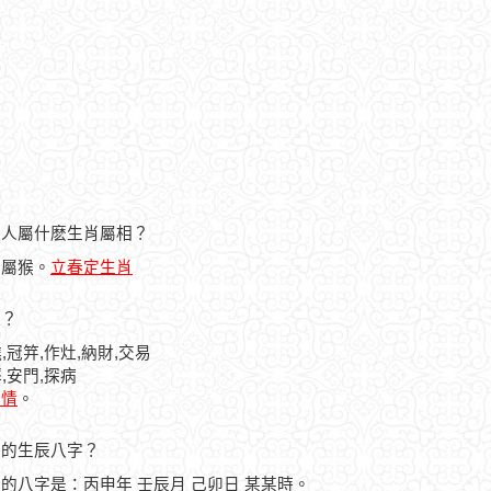
日的人屬什麽生肖屬相？
人屬猴。
立春定生肖
忌？
,冠笄,作灶,納財,交易
,安門,探病
詳情
。
之人的生辰八字？
之人的八字是：丙申年 壬辰月 己卯日 某某時。