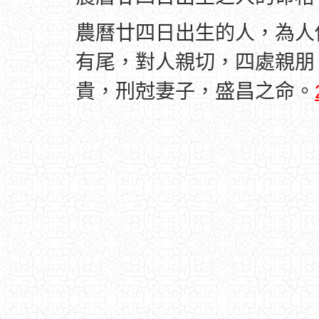
農曆廿四日出生的人，為人
有尾，對人親切，四處親朋
貴，刑尅妻子，盛昌之命。