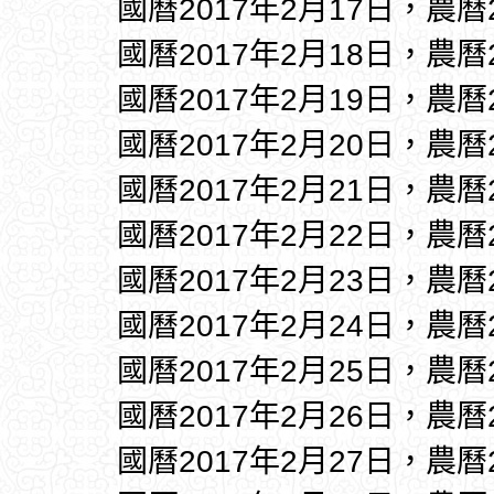
國曆2017年2月17日，農曆
國曆2017年2月18日，農曆
國曆2017年2月19日，農曆
國曆2017年2月20日，農曆
國曆2017年2月21日，農曆
國曆2017年2月22日，農曆
國曆2017年2月23日，農曆
國曆2017年2月24日，農曆
國曆2017年2月25日，農曆
國曆2017年2月26日，農曆
國曆2017年2月27日，農曆