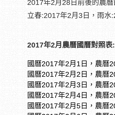
2017年2月28日前後的農
立春:2017年2月3日，雨水:
2017年2月農曆國曆對照表:
國曆2017年2月1日，農曆2
國曆2017年2月2日，農曆2
國曆2017年2月3日，農曆2
國曆2017年2月4日，農曆2
國曆2017年2月5日，農曆2