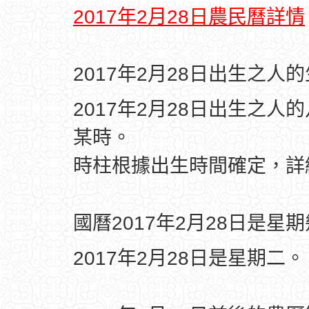
2017年2月28日農民曆詳情
2017年2月28日出生之人
2017年2月28日出生之人
某時。
時柱根據出生時間確定，
國曆2017年2月28日是星
2017年2月28日是星期二。