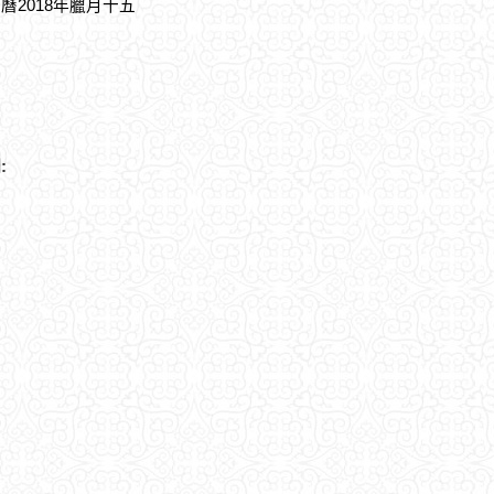
農曆2018年臘月十五
: