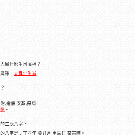
日的人屬什麽生肖屬相？
人屬雞。
立春定生肖
忌？
財,造船,安葬,探病
詳情
。
之人的生辰八字？
之人的八字是：丁酉年 癸丑月 甲辰日 某某時。