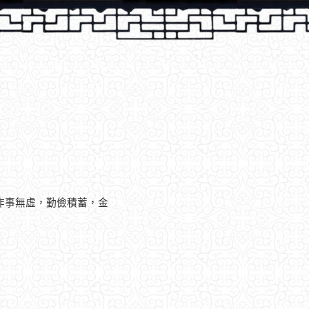
作事無虛，勤儉積蓄，金