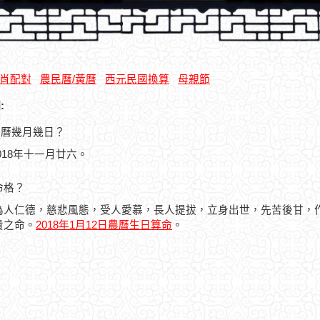
肖配對
農民曆/黃曆
西元民國換算
母親節
:
是農曆幾月幾日？
2018年十一月廿六。
命格？
為人仁德，慈悲風態，受人愛慕，長人提拔，立身出世，先苦後甘，
貴之命。
2018年1月12日農曆生日算命
。