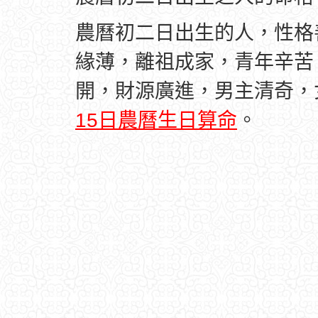
農曆初二日出生的人，性格
緣薄，離祖成家，青年辛苦
開，財源廣進，男主清奇，
15日農曆生日算命
。