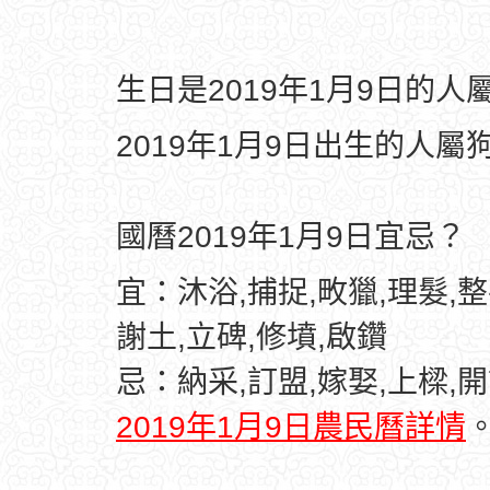
生日是2019年1月9日的
2019年1月9日出生的人屬
國曆2019年1月9日宜忌？
宜：沐浴,捕捉,畋獵,理髮,整
謝土,立碑,修墳,啟鑽
忌：納采,訂盟,嫁娶,上樑,開
2019年1月9日農民曆詳情