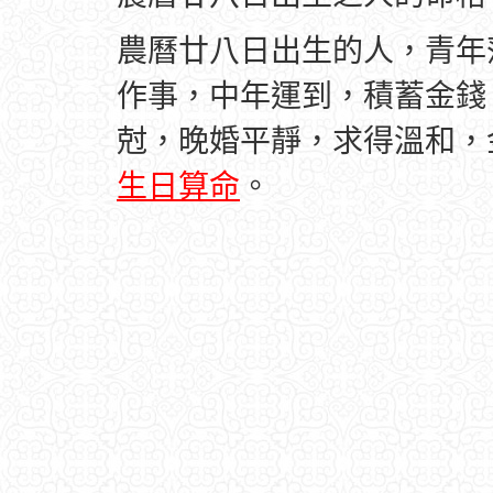
農曆廿八日出生的人，青年
作事，中年運到，積蓄金錢
尅，晚婚平靜，求得溫和，
生日算命
。