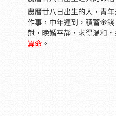
農曆廿八日出生的人，青年
作事，中年運到，積蓄金錢
尅，晚婚平靜，求得溫和，
算命
。