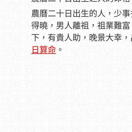
農曆二十日出生的人，少事
得曉，男人離祖，祖業難富
下，有貴人助，晚景大幸，
日算命
。