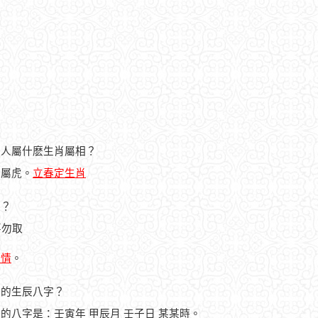
日的人屬什麽生肖屬相？
人屬虎。
立春定生肖
忌？
事勿取
詳情
。
之人的生辰八字？
之人的八字是：壬寅年 甲辰月 壬子日 某某時。