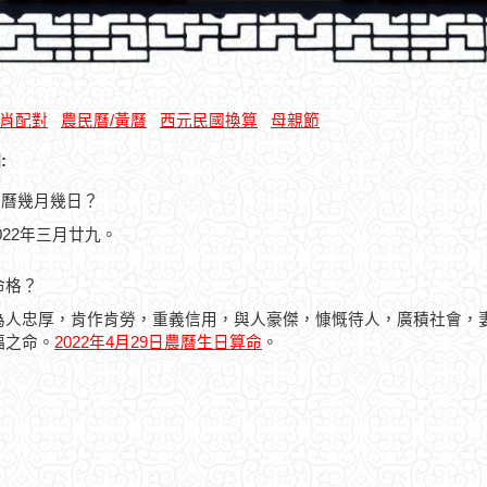
肖配對
農民曆/黃曆
西元民國換算
母親節
:
是農曆幾月幾日？
2022年三月廿九。
命格？
為人忠厚，肯作肯勞，重義信用，與人豪傑，慷慨待人，廣積社會，
福之命。
2022年4月29日農曆生日算命
。