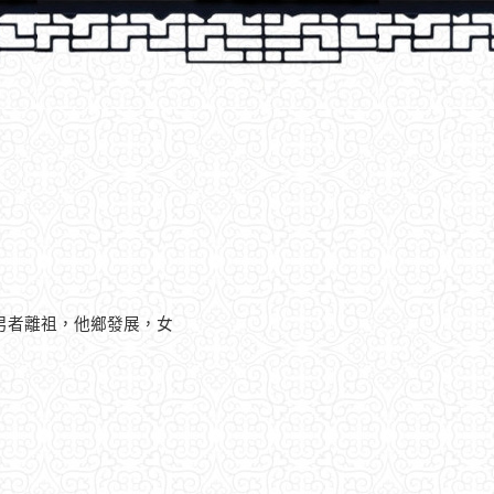
男者離祖，他鄉發展，女