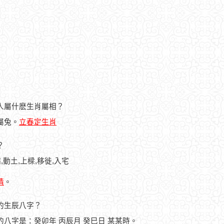
的人屬什麽生肖屬相？
人屬兔。
立春定生肖
？
,動土,上樑,移徙,入宅
情
。
人的生辰八字？
人的八字是：癸卯年 丙辰月 癸巳日 某某時。