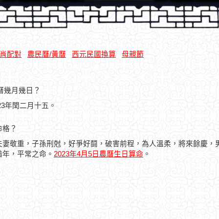
肖配對
農民曆/黃曆
西元民國換算
母親節
農曆幾月幾日？
023年閏二月十五。
命格？
夫妻敬重，子孫刑尅，好爭好鬪，破害前程，為人溫柔，將來餘慶，
偕年，平常之命。
2023年4月5日農曆生日算命
。