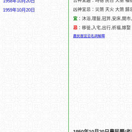
吉神宜趨：時德 民日 天巫 福
1958年10月20日
凶神宜忌：災煞 天火 大煞 歸忌
1959年10月20日
宜
：沐浴,理髮,冠笄,安床,開市
忌
：移徙,入宅,出行,祈福,嫁娶
農民曆宜忌名詞解釋
1950年10月20日農民曆