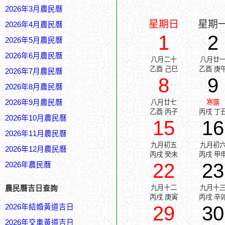
2026年3月農民曆
星期日
星期
2026年4月農民曆
1
2
2026年5月農民曆
2026年6月農民曆
八月二十
八月廿
乙酉 己巳
乙酉 庚
2026年7月農民曆
8
9
2026年8月農民曆
2026年9月農民曆
八月廿七
寒露
乙酉 丙子
丙戌 丁
2026年10月農民曆
15
16
2026年11月農民曆
九月初五
九月初
2026年12月農民曆
丙戌 癸未
丙戌 甲
22
23
2026年農民曆
九月十二
九月十
農民曆吉日查詢
丙戌 庚寅
丙戌 辛
29
30
2026年結婚黃道吉日
2026年交車黃道吉日