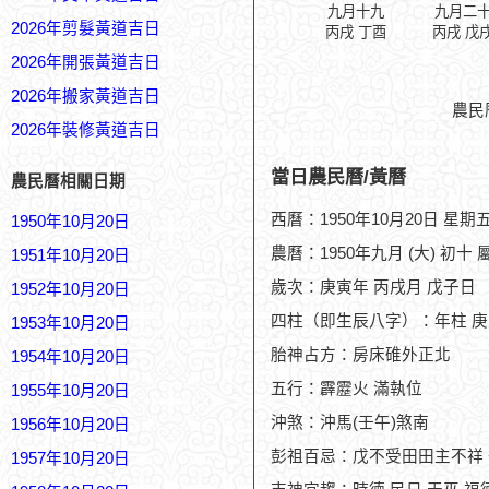
九月十九
九月二
2026年剪髮黃道吉日
丙戌 丁酉
丙戌 戊
2026年開張黃道吉日
2026年搬家黃道吉日
農民
2026年裝修黃道吉日
當日農民曆/黃曆
農民曆相關日期
西曆：1950年10月20日 星期
1950年10月20日
農曆：1950年九月 (大) 初十 
1951年10月20日
歲次：庚寅年 丙戌月 戊子日
1952年10月20日
四柱（即生辰八字）：年柱 庚
1953年10月20日
胎神占方：房床碓外正北
1954年10月20日
五行：霹靂火 滿執位
1955年10月20日
沖煞：沖馬(壬午)煞南
1956年10月20日
彭祖百忌：戊不受田田主不祥
1957年10月20日