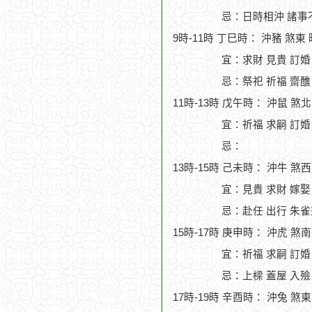
忌：日時相沖 諸事
9時-11時 丁巳時： 沖豬 煞東
宜：求財 見貴 訂婚 
忌：祭祀 祈福 齋醮
11時-13時 戊午時： 沖鼠 煞
宜：祈福 求嗣 訂婚 
忌：
13時-15時 己未時： 沖牛 煞
宜：見貴 求財 嫁娶
忌：赴任 出行 朱雀
15時-17時 庚申時： 沖虎 煞
宜：祈福 求嗣 訂婚 
忌：上樑 蓋屋 入殮
17時-19時 辛酉時： 沖兔 煞