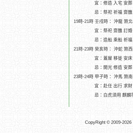
宜：修造 入宅 安葬
忌：祭祀 祈福 齋醮
19時-21時 壬戌時： 沖龍 煞
宜：祭祀 齋醮 訂婚
忌：造船 乘船 祈福
21時-23時 癸亥時： 沖蛇 煞
宜：蓋屋 移徙 安床 
忌：開光 修造 安葬
23時-24時 甲子時： 沖馬 煞
宜：赴任 出行 求財
忌：白虎須用 麒麟符
CopyRight © 2009-2026