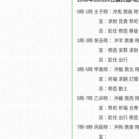
0時-1時 壬子時：沖馬 煞南 
宜：求財 見貴 祭祀
忌：赴任 修造 移徙
1時-3時 癸丑時： 沖羊 煞東 
宜：修造 安葬 求財
忌：赴任 出行
3時-5時 甲寅時： 沖猴 煞北 
宜：祈福 求嗣 訂婚 
忌：修造 動土
5時-7時 乙卯時： 沖雞 煞西 
宜：祭祀 祈福 合脊
忌：赴任 出行 修造
7時-9時 丙辰時： 沖狗 煞南 
宜：