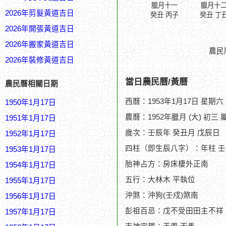
臘月十一
臘月十
2026年剪髮黃道吉日
癸丑 丙子
癸丑 丁
2026年開張黃道吉日
2026年搬家黃道吉日
農民
2026年裝修黃道吉日
當日農民曆/黃曆
農民曆相關日期
西曆：1953年1月17日 星期六
1950年1月17日
農曆：1952年臘月 (大) 初三 
1951年1月17日
歲次：壬辰年 癸丑月 戊辰日
1952年1月17日
四柱（即生辰八字）：年柱 壬
1953年1月17日
胎神占方：房床棲外正南
1954年1月17日
五行：大林木 平執位
1955年1月17日
沖煞：沖狗(壬戍)煞南
1956年1月17日
彭祖百忌：戊不受田田主不祥
1957年1月17日