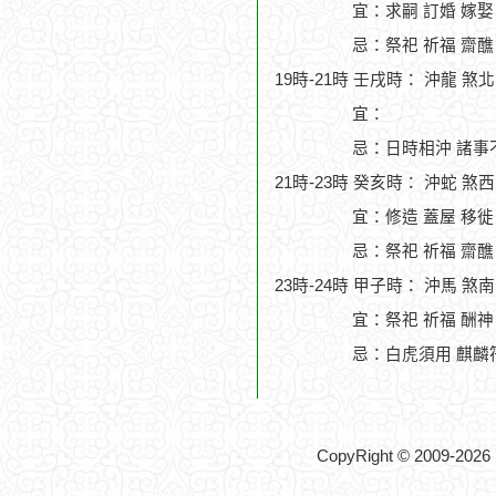
宜：求嗣 訂婚 嫁娶
忌：祭祀 祈福 齋醮
19時-21時 壬戌時： 沖龍 煞
宜：
忌：日時相沖 諸事
21時-23時 癸亥時： 沖蛇 煞
宜：修造 蓋屋 移徙 
忌：祭祀 祈福 齋醮
23時-24時 甲子時： 沖馬 煞
宜：祭祀 祈福 酬神 
忌：白虎須用 麒麟
CopyRight © 2009-2026