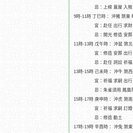
忌：上樑 蓋屋 入殮
9時-11時 丁巳時： 沖豬 煞東
宜：赴任 出行 求財 
忌：開光 修造 安葬
11時-13時 戊午時： 沖鼠 煞
宜：修造 安葬 出行
忌：赴任 詞訟 祈福
13時-15時 己未時： 沖牛 煞
宜：祈福 求嗣 出行 
忌：朱雀須用 鳳凰
15時-17時 庚申時： 沖虎 煞
宜：祈福 求嗣 訂婚 
忌：修造 動土
17時-19時 辛酉時： 沖兔 煞