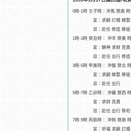
0時-1時 壬子時：沖馬 煞南 
宜：求嗣 訂婚 嫁娶
忌：赴任 修造 移徙
1時-3時 癸丑時： 沖羊 煞東 
宜：酬神 求財 見貴
忌：赴任 出行 修造
3時-5時 甲寅時： 沖猴 煞北 
宜：求嗣 嫁娶 移徙 
忌：赴任 出行
5時-7時 乙卯時： 沖雞 煞西 
宜：求財 見貴
忌：赴任 出行 祭祀
7時-9時 丙辰時： 沖狗 煞南 
宜：祈福 求嗣 訂婚