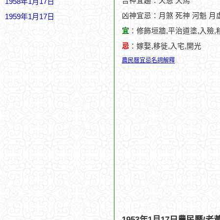
吉神宜趨：天恩 天馬
1958年1月17日
凶神宜忌：月煞 死神 河魁 月虛
1959年1月17日
宜
：修飾垣牆,平治道塗,入殮,
忌
：嫁娶,移徙,入宅,開光
農民曆宜忌名詞解釋
1953年1月17日農民曆/